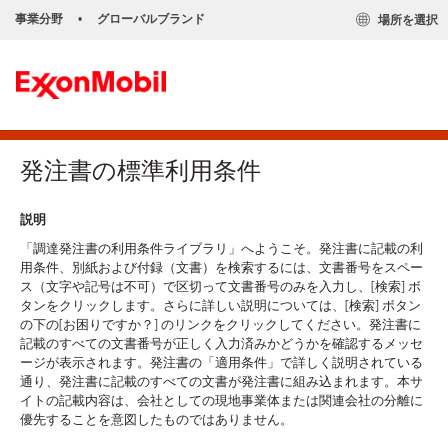
事業分野
グローバルブランド
場所を選択
•
発注書の標準利用条件
説明
「調達発注書の利用条件ライブラリ」へようこそ。発注書に記載の利
用条件、別紙および付録（文書）を検索するには、文書番号をスペー
ス（文字や記号は不可）で区切って文書番号のみを入力し、[検索] ボ
タンをクリックします。さらに詳しい説明については、[検索] ボタン
の下の[お困りですか？] のリンクをクリックしてください。発注書に
記載のすべての文書番号が正しく入力済みかどうかを確認するメッセ
ージが表示されます。発注書の「適用条件」で詳しく説明されている
通り、発注書に記載のすべての文書が発注書に組み込まれます。本サ
イトの記載内容は、会社としての現地事業体または関連会社の分離に
優先することを意図したものではありません。